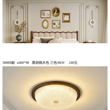
3800B款 ø460*90
黑胡桃木色 三色/86W 240元