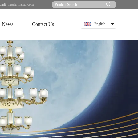
ond@modernlamp.com
News
Contact Us
English