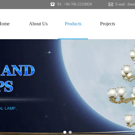
Tel : +86-760-22328828
E-mail :
diam
Home
About Us
Products
Projects
1
2