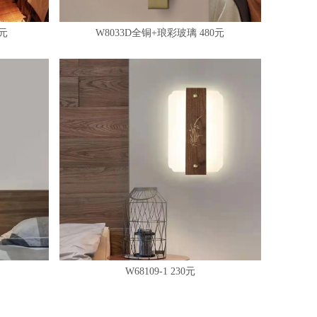
3元
W8033D全铜+琅彩玻璃 480元
W68109-1 230元